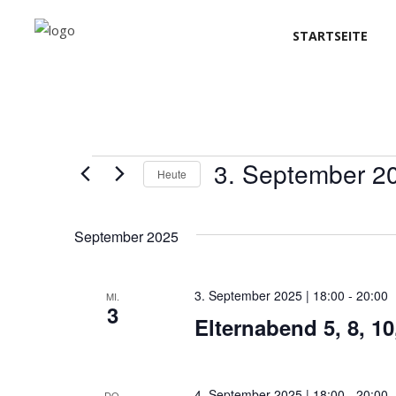
STARTSEITE
Veranstaltung
3. September 2
Heute
Datum
wählen.
September 2025
3. September 2025 | 18:00
-
20:00
MI.
3
Elternabend 5, 8, 10,
4. September 2025 | 18:00
-
20:00
DO.