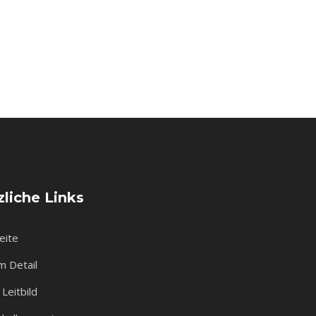
liche Links
eite
m Detail
Leitbild