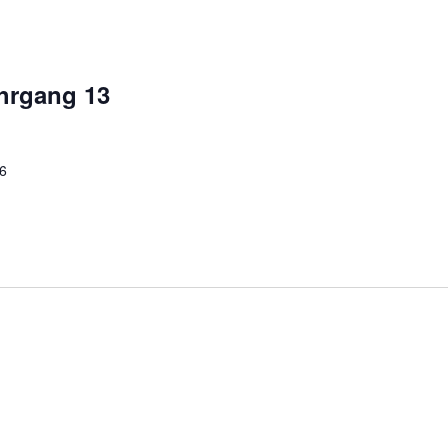
hrgang 13
26