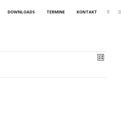
DOWNLOADS
TERMINE
KONTAKT
Ansic
Veransta
Liste
Ansicht
Navig
Navigat