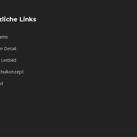
liche Links
eite
m Detail
Leitbild
chulkonzept
kt