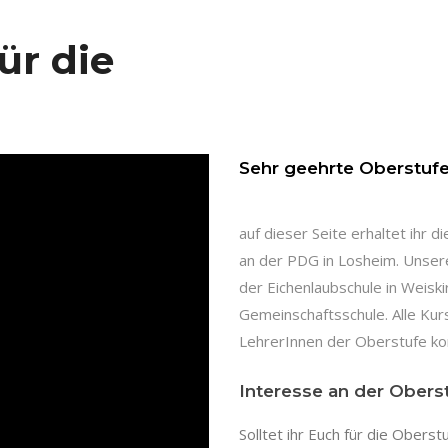
ür die
Sehr geehrte Oberstufe
auf dieser Seite erhaltet ihr 
an der PDG in Losheim. Unsere
der Eichenlaubschule in Weis
Gemeinschaftsschule. Alle Kur
LehrerInnen der Oberstufe ko
Interesse an der Obers
Solltet ihr Euch für die Oberst