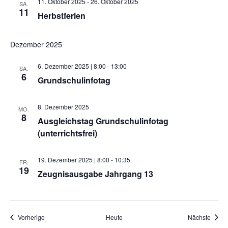
11. Oktober 2025
-
26. Oktober 2025
SA.
11
Herbstferien
Dezember 2025
6. Dezember 2025 | 8:00
-
13:00
SA.
6
Grundschulinfotag
8. Dezember 2025
MO.
8
Ausgleichstag Grundschulinfotag
(unterrichtsfrei)
19. Dezember 2025 | 8:00
-
10:35
FR.
19
Zeugnisausgabe Jahrgang 13
Veranstaltungen
Veran
Vorherige
Heute
Nächste