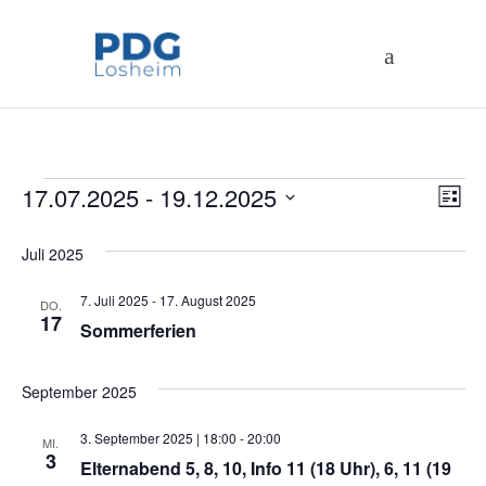
Veranstaltungen
An
17.07.2025
 - 
19.12.2025
Ve
Liste
Datum
An
Na
Juli 2025
wählen.
Na
7. Juli 2025
-
17. August 2025
DO.
17
Sommerferien
September 2025
3. September 2025 | 18:00
-
20:00
MI.
3
Elternabend 5, 8, 10, Info 11 (18 Uhr), 6, 11 (19