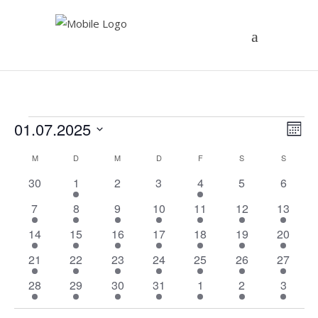
Veranstaltungen
An
01.07.2025
Ve
Monat
Datum
An
Na
Kalender
M
MONTAG
D
DIENSTAG
M
MITTWOCH
D
DONNERSTAG
F
FREITAG
S
SAMSTAG
S
SONNT
wählen.
Na
0
1
0
0
1
0
0
30
1
2
3
4
5
6
von
Veranstaltungen
Veranstaltung
Veranstaltungen
Veranstaltungen
Veranstaltung
Veranstaltunge
Veranst
1
1
1
1
1
1
1
7
8
9
10
11
12
13
Veranstaltungen
Veranstaltung
Veranstaltung
Veranstaltung
Veranstaltung
Veranstaltung
Veranstaltung
Veranst
1
1
1
1
1
1
1
14
15
16
17
18
19
20
Veranstaltung
Veranstaltung
Veranstaltung
Veranstaltung
Veranstaltung
Veranstaltung
Veranst
1
1
1
1
1
1
1
21
22
23
24
25
26
27
Veranstaltung
Veranstaltung
Veranstaltung
Veranstaltung
Veranstaltung
Veranstaltung
Veranst
1
1
1
1
1
1
1
28
29
30
31
1
2
3
Veranstaltung
Veranstaltung
Veranstaltung
Veranstaltung
Veranstaltung
Veranstaltung
Veranst