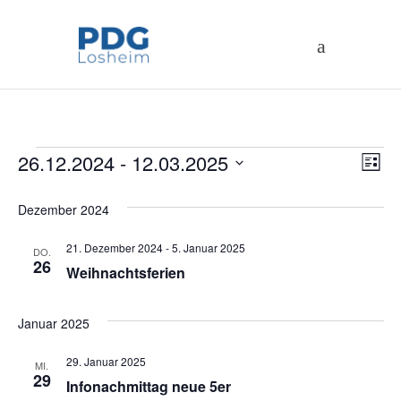
Veranstaltungen
An
26.12.2024
 - 
12.03.2025
Ve
Liste
Datum
An
Na
Dezember 2024
wählen.
Na
21. Dezember 2024
-
5. Januar 2025
DO.
26
Weihnachtsferien
Januar 2025
29. Januar 2025
MI.
29
Infonachmittag neue 5er