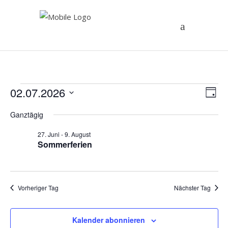
Veranstaltungen
An
02.07.2026
Ve
Tag
Datum
An
Na
Ganztägig
für
wählen.
Na
27. Juni
-
9. August
2.
Sommerferien
Juli
Vorheriger Tag
Nächster Tag
2026
Kalender abonnieren