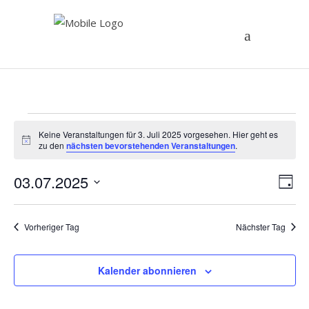
Veranstaltungen
Keine Veranstaltungen für 3. Juli 2025 vorgesehen. Hier geht es
Hinweis
zu den
nächsten bevorstehenden Veranstaltungen
.
für
An
03.07.2025
Ve
Tag
3.
Datum
An
Na
wählen.
Vorheriger Tag
Nächster Tag
Na
Juli
2025
Kalender abonnieren