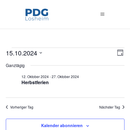
Veranstaltungen
An
15.10.2024
Ve
Tag
Datum
An
Na
Ganztägig
für
wählen.
Na
12. Oktober 2024
-
27. Oktober 2024
15.
Herbstferien
Oktober
Vorheriger Tag
Nächster Tag
2024
Kalender abonnieren