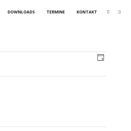
DOWNLOADS
TERMINE
KONTAKT
Ansic
Veransta
Tag
Ansicht
Navig
Navigat