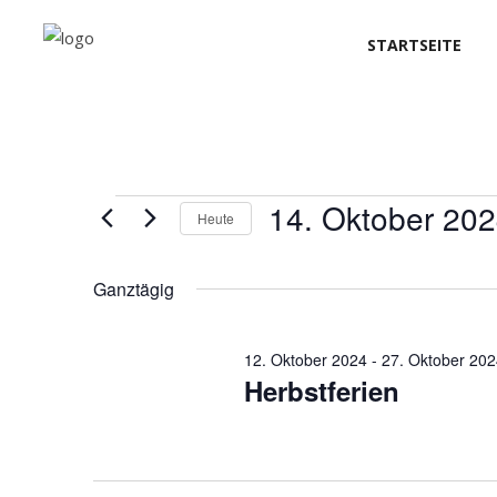
STARTSEITE
Veranstaltung
14. Oktober 20
Heute
Datum
für
wählen.
Ganztägig
14.
12. Oktober 2024
-
27. Oktober 20
Herbstferien
Oktober
2024