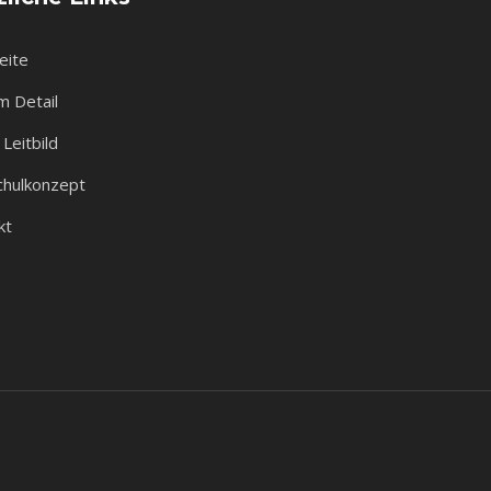
eite
m Detail
Leitbild
chulkonzept
kt