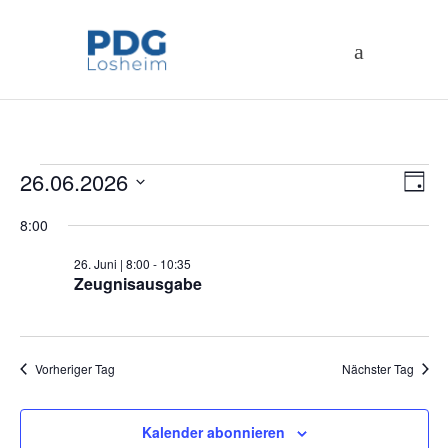
Veranstaltungen
An
26.06.2026
Ve
Tag
Datum
An
Na
8:00
für
wählen.
Na
26. Juni | 8:00
-
10:35
26.
Zeugnisausgabe
Juni
Vorheriger Tag
Nächster Tag
2026
Kalender abonnieren