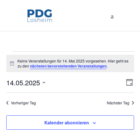
Veranstaltungen
Keine Veranstaltungen für 14. Mai 2025 vorgesehen. Hier geht es
Hinweis
zu den
nächsten bevorstehenden Veranstaltungen
.
für
An
14.05.2025
Ve
Tag
14.
Datum
An
Na
wählen.
Vorheriger Tag
Nächster Tag
Na
Mai
2025
Kalender abonnieren