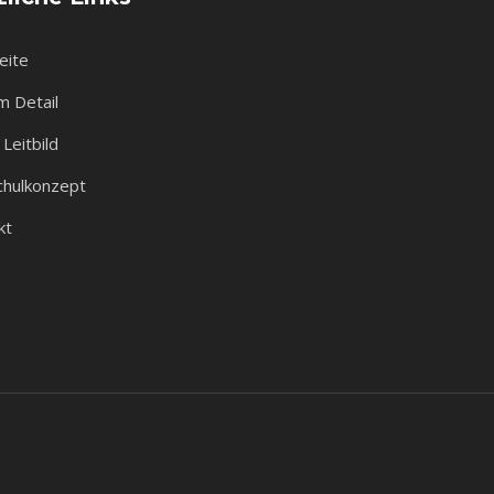
eite
m Detail
Leitbild
chulkonzept
kt