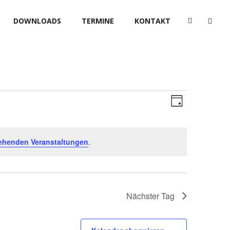
DOWNLOADS
TERMINE
KONTAKT
Ansic
Veransta
Tag
Ansicht
Navig
Navigat
ehenden Veranstaltungen
.
Nächster Tag