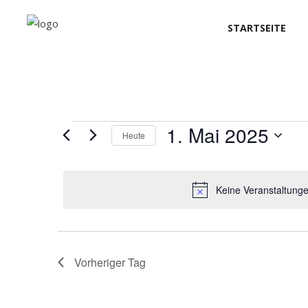
STARTSEITE
Veranstaltung
1. Mai 2025
Heute
Datum
für
wählen.
Keine Veranstaltunge
1.
Mai
Vorheriger Tag
2025