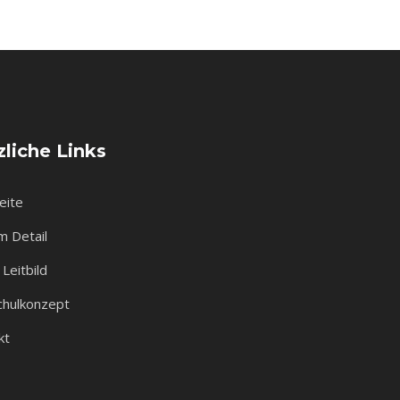
liche Links
eite
m Detail
Leitbild
chulkonzept
kt