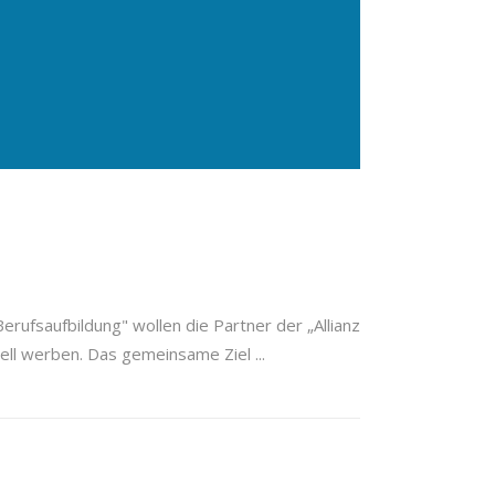
rufsaufbildung" wollen die Partner der „Allianz
dell werben. Das gemeinsame Ziel