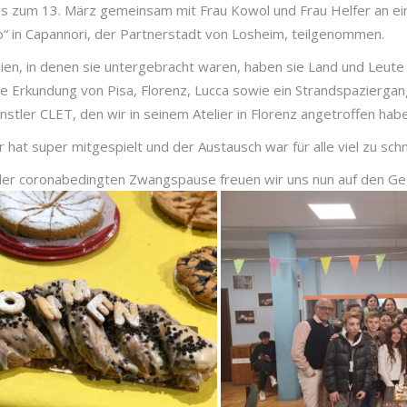
bis zum 13. März gemeinsam mit Frau Kowol und Frau Helfer an ei
o“ in Capannori, der Partnerstadt von Losheim, teilgenommen.
lien, in denen sie untergebracht waren, haben sie Land und Leu
kundung von Pisa, Florenz, Lucca sowie ein Strandspaziergang i
tler CLET, den wir in seinem Atelier in Florenz angetroffen habe
hat super mitgespielt und der Austausch war für alle viel zu schne
der coronabedingten Zwangspause freuen wir uns nun auf den G