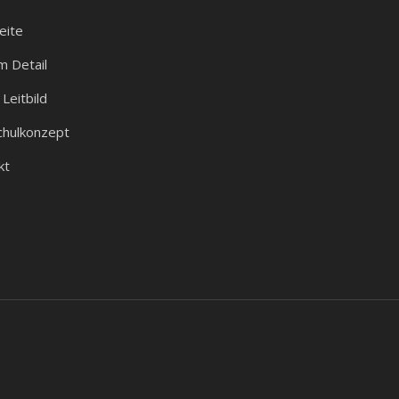
eite
m Detail
Leitbild
chulkonzept
kt