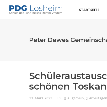
STARTSEITE
Peter Dewes Gemeinscha
Schüleraustausc
schönen Toskan
23. März 2023
0
Allgemein
,
Arbeitsge