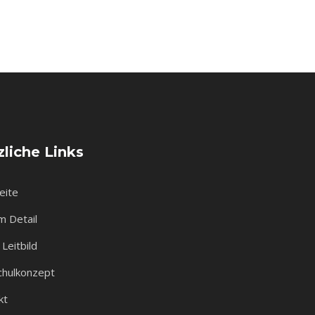
liche Links
eite
m Detail
Leitbild
chulkonzept
kt