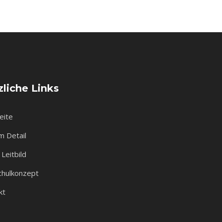
liche Links
eite
m Detail
Leitbild
chulkonzept
kt