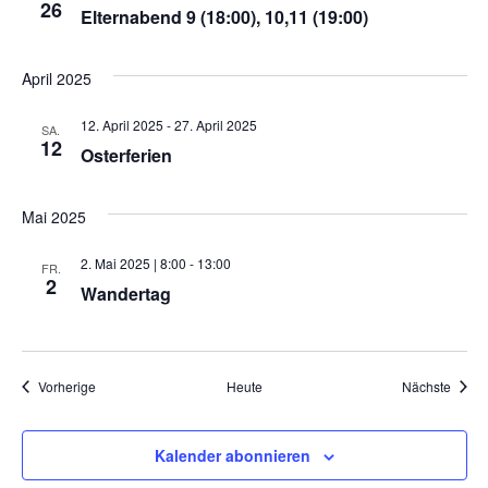
26
Elternabend 9 (18:00), 10,11 (19:00)
April 2025
12. April 2025
-
27. April 2025
SA.
12
Osterferien
Mai 2025
2. Mai 2025 | 8:00
-
13:00
FR.
2
Wandertag
Veranstaltungen
Veran
Vorherige
Heute
Nächste
Kalender abonnieren