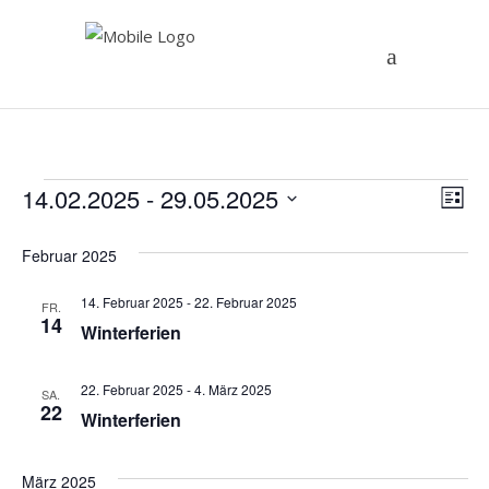
Veranstaltungen
An
14.02.2025
 - 
29.05.2025
Ve
Liste
Datum
An
Na
Februar 2025
wählen.
Na
14. Februar 2025
-
22. Februar 2025
FR.
14
Winterferien
22. Februar 2025
-
4. März 2025
SA.
22
Winterferien
März 2025